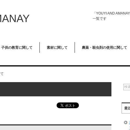
「YOUYI AND A
MANAY
一覧です
子供の教育に関して
素材に関して
農薬・殺虫剤の使用に関して
して
最