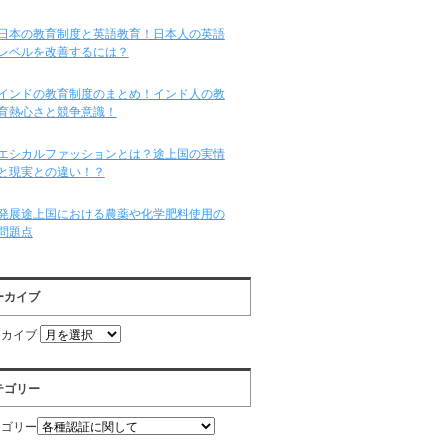
日本の教育制度と英語教育！日本人の英語
レベルを改善するには？
インドの教育制度のまとめ！インド人の教
育熱心さと競争意識！
エシカルファッションとは？途上国の実情
と現実との違い！？
発展途上国における農薬や化学肥料使用の
問題点
ーカイブ
ーカイブ
テゴリー
テゴリー