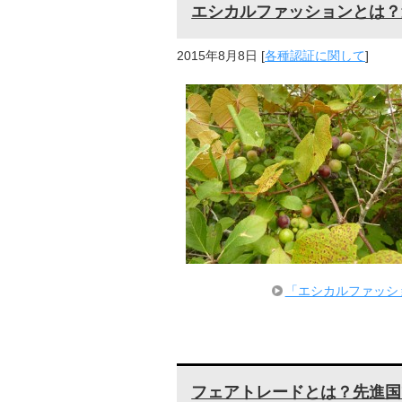
エシカルファッションとは？
2015年8月8日
[
各種認証に関して
]
「エシカルファッシ
フェアトレードとは？先進国